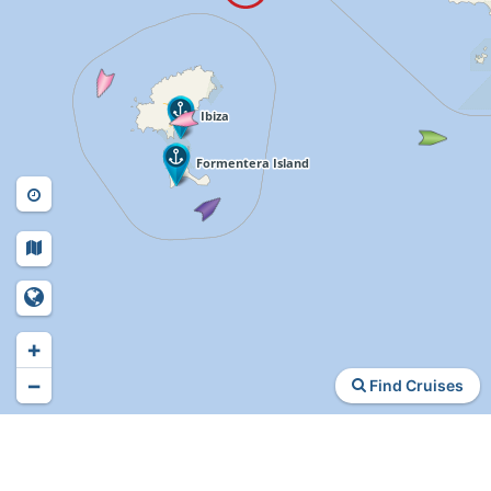
+
−
Find Cruises